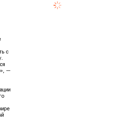
е
ть с
у.
ся
л», —
ации
го
нире
ый