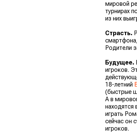
мировой ре
турнирах п
из них выиг
Страсть.
Р
смартфона,
Родители з
Будущее.
игроков. Э
действующе
18-летний
(быстрые ш
А в мирово
находятся 
играть Ром
сейчас он 
игроков.