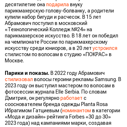
десятилетие она
подарила
внуку
парикмахерскую голову-болванку, а родители
купили набор бигуди и расчесок. В 15 лет
Абрамович поступил в московский
«Технологический Колледж №24» на
парикмахерское искусство. В 18 лет он победил
на чемпионате России по парикмахерскому
искусству среди юниоров, а в 20 лет
устроился
стилистом по волосам в студию «ПОКРАС» в
Москве.
Парики и показы.
В 2022 году Абрамович
стилизовал
волосы героини рекламы Samsung. В
2023 году он выступил мастером по волосам в
фотосессии журнала Elle Serbia. По словам
Дмитрия, он регулярно
работает
с
сооснователем бренда одежды Planta Rosa
Ибрагимом Гатциевым (
номинантом
в категории
«Мода и дизайн» рейтинга Forbes «30 до 30»
2023 года) над кампаниями марки, создавая