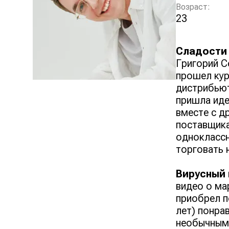
Возраст:
23
Сладости 
Григорий С
прошел кур
дистрибьют
пришла иде
вместе с д
поставщика
одноклассн
торговать 
Вирусный 
видео о ма
приобрел п
лет) понра
необычным 