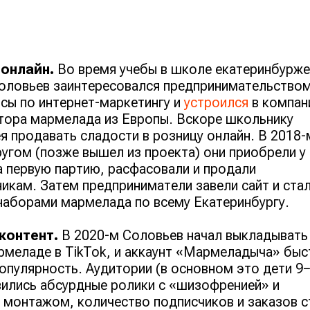
онлайн.
Во время учебы в школе екатеринбурж
оловьев заинтересовался предпринимательством
сы по интернет-маркетингу и
устроился
в компан
ора мармелада из Европы. Вскоре школьнику
я продавать сладости в розницу онлайн. В 2018-
ругом (позже вышел из проекта) они приобрели у
 первую партию, расфасовали и продали
икам. Затем предприниматели завели сайт и ста
наборами мармелада по всему Екатеринбургу.
контент.
В 2020-м Соловьев начал выкладывать
рмеладе в TikTok, и аккаунт «Мармеладыча» быс
опулярность. Аудитории (в основном это дети 9
вились абсурдные ролики с «шизофренией» и
монтажом, количество подписчиков и заказов с