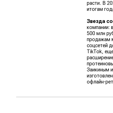
расти. В 2
итогам год
Звезда со
компании: 
500 млн ру
продажам м
соцсетей д
TikTok, ещ
расширение
протеиновы
Заикиным и
изготовлен
офлайн-рет