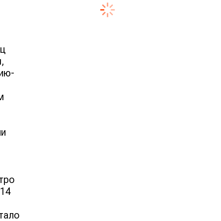
ец
,
ию-
м
ли
тро
−14
тало