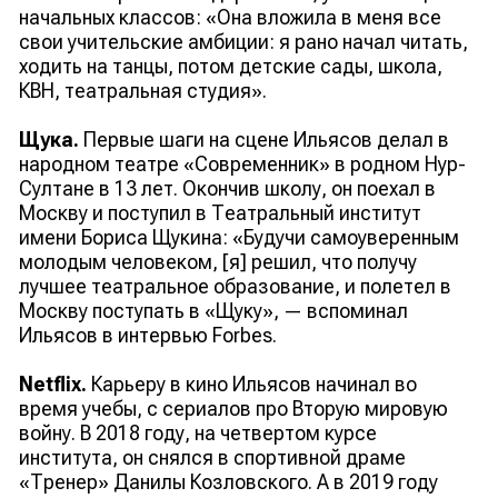
начальных классов: «Она вложила в меня все
свои учительские амбиции: я рано начал читать,
ходить на танцы, потом детские сады, школа,
КВН, театральная студия».
Щука.
Первые шаги на сцене Ильясов делал в
народном театре «Современник» в родном Нур-
Султане в 13 лет. Окончив школу, он поехал в
Москву и поступил в Театральный институт
имени Бориса Щукина: «Будучи самоуверенным
молодым человеком, [я] решил, что получу
лучшее театральное образование, и полетел в
Москву поступать в «Щуку», — вспоминал
Ильясов в интервью Forbes.
Netflix.
Карьеру в кино Ильясов начинал во
время учебы, с сериалов про Вторую мировую
войну. В 2018 году, на четвертом курсе
института, он снялся в спортивной драме
«Тренер» Данилы Козловского. А в 2019 году