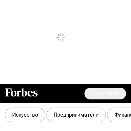
О рейтинге
Forbes
Искусство
Предприниматели
Финан