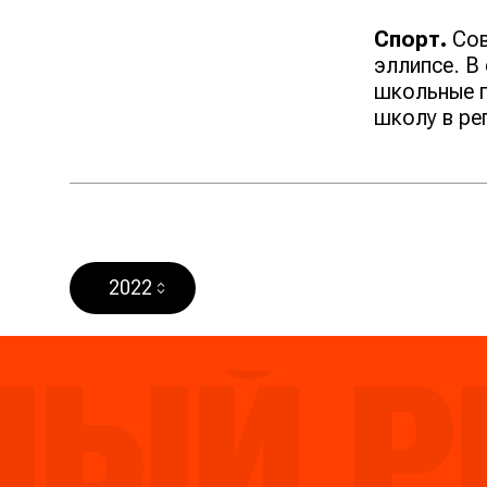
Спорт.
Сов
эллипсе. В
школьные г
школу в ре
2022
Й РЕЙ