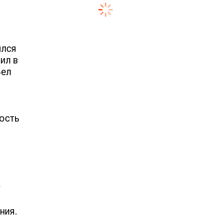
ился
ил в
Вел
ость
у
ния.