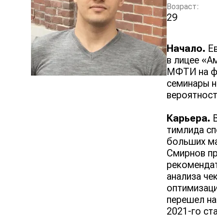
Возраст:
29
Начало.
Е
в лицее «А
МФТИ на фа
семинары н
вероятност
Карьера.
В
тимлида сп
больших ма
Смирнов пр
рекомендат
анализа че
оптимизаци
перешел на
2021-го ст