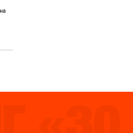
на
 «30 