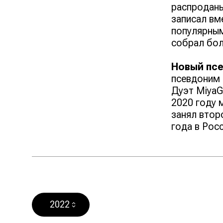
распроданы
записал вм
популярным
собрал бол
Новый пс
псевдоним 
Дуэт MiyaG
2020 году 
занял втор
года в Росс
2022