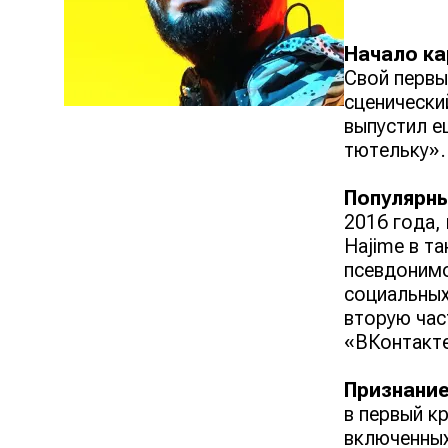
Начало ка
Свой первы
сценически
выпустил е
тютельку».
Популярны
2016 года,
Hajime в т
псевдонимо
социальных
вторую час
«ВКонтакте
Признани
в первый к
включенных