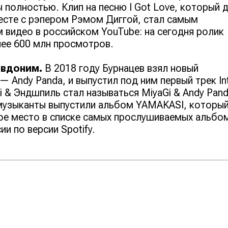
 полностью. Клип на песню I Got Love, который 
есте с рэпером Рэмом Диггой, стал самым
 видео в российском YouTube: на сегодня ролик
ее 600 млн просмотров.
евдоним.
В 2018 году Бурнацев взял новый
— Andy Panda, и выпустил под ним первый трек In
i & Эндшпиль стал называться MiyaGi & Andy Pand
музыканты выпустили альбом YAMAKASI, которы
ое место в списке самых прослушиваемых альбо
ии по версии Spotify.