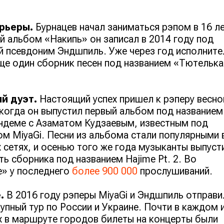
рьеры.
Бурнацев начал заниматься рэпом в 16 ле
й альбом «Накипь» он записал в 2014 году под
й псевдоним Эндшпиль. Уже через год исполните
ще один сборник песен под названием «Тютелька
й дуэт.
Настоящий успех пришел к рэперу весно
 когда он выпустил первый альбом под названием
андеме с Азаматом Кудзаевым, известным под
м MiyaGi. Песни из альбома стали популярными 
 сетях, и осенью того же года музыканты выпуст
ть сборника под названием Hajime Pt. 2. Во
» у последнего
более 900 000
прослушиваний.
е.
В 2016 году рэперы MiyaGi и Эндшпиль отправи
рупный тур по России и Украине. Почти в каждом 
 в маршруте городов билеты на концерты были