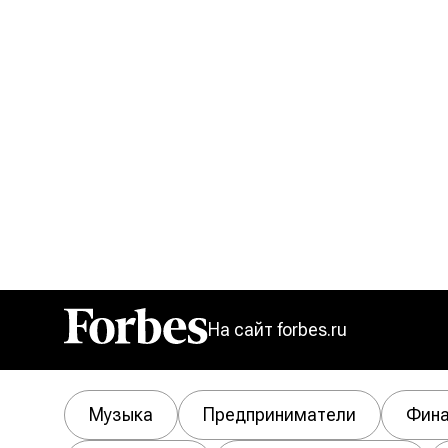
На сайт forbes.ru
Forbes
Музыка
Предприниматели
Фина