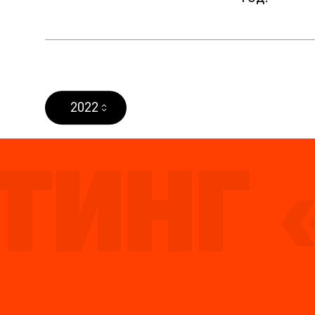
2022
НГ «3