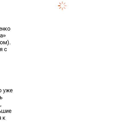
енко
ра»
ом).
я с
о уже
ь
,
льшие
 к