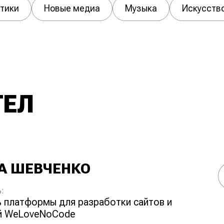
тики
Новые медиа
Музыка
Искусств
ТЕЛ
А ШЕВЧЕНКО
:
й WeLoveNoCode