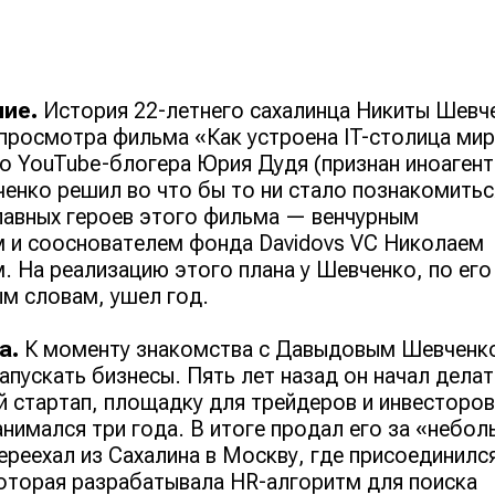
ие.
История 22-летнего сахалинца Никиты Шевч
 просмотра фильма «Как устроена IT-столица ми
о YouTube-блогера Юрия Дудя (признан иноагент
енко решил во что бы то ни стало познакомитьс
лавных героев этого фильма — венчурным
 и сооснователем фонда Davidovs VC Николаем
 На реализацию этого плана у Шевченко, по его
м словам, ушел год.
а.
К моменту знакомства с Давыдовым Шевченк
апускать бизнесы. Пять лет назад он начал делат
й стартап, площадку для трейдеров и инвесторов
нимался три года. В итоге продал его за «небо
переехал из Сахалина в Москву, где присоединился
оторая разрабатывала ​​HR-алгоритм для поиска