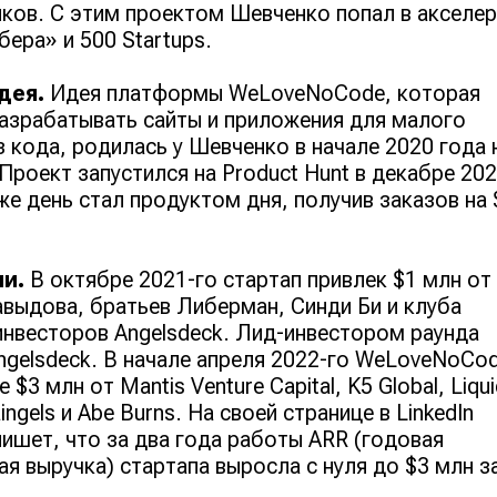
ков. С этим проектом Шевченко попал в акселе
бера» и 500 Startups.
дея.
Идея платформы WeLoveNoCode, которая
азрабатывать сайты и приложения для малого
з кода, родилась у Шевченко в начале 2020 года 
 Проект запустился на Product Hunt в декабре 202
 же день стал продуктом дня, получив заказов на
и.
В октябре 2021-го стартап привлек $1 млн от
выдова, братьев Либерман, Синди Би и клуба
инвесторов Angelsdeck. Лид-инвестором раунда
ngelsdeck. В начале апреля 2022-го WeLoveNoCo
 $3 млн от Mantis Venture Capital, K5 Global, Liqui
aingels и Abe Burns. На своей странице в LinkedIn
ишет, что за два года работы ARR (годовая
ая выручка) стартапа выросла с нуля до $3 млн з