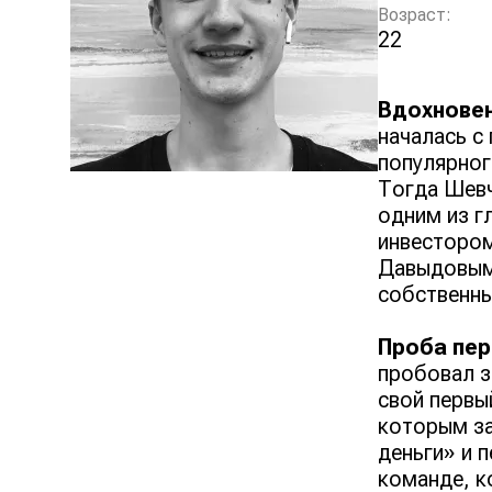
Возраст:
22
Вдохновен
началась с
популярног
Тогда Шевч
одним из г
инвестором
Давыдовым.
собственны
Проба пер
пробовал з
свой первы
которым за
деньги» и 
команде, к