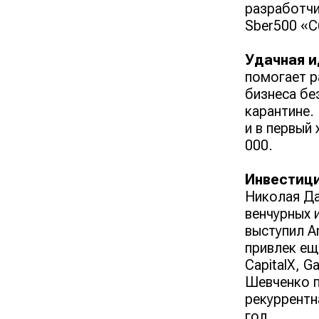
разработчи
Sber500 «С
Удачная и
помогает р
бизнеса бе
карантине.
и в первый
000.
Инвестици
Николая Да
венчурных 
выступил A
привлек еще
CapitalX, G
Шевченко п
рекуррентн
год.