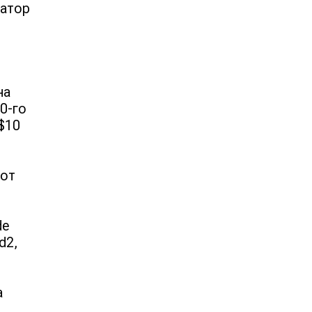
ратор
на
0-го
 $10
 от
de
d2,
а